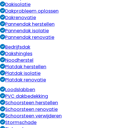
Dakisolatie
Dakprobleem oplossen
Dakrenovatie
Pannendak herstellen
Pannendak isolatie
Pannendak renovatie
Bedrijfsdak
Dakshingles
Noodherstel
Platdak herstellen
Platdak isolatie
Platdak renovatie
Loodslabben
PVC dakbedekking
Schoorsteen herstellen
Schoorsteen renovatie
Schoorsteen verwijderen
Stormschade