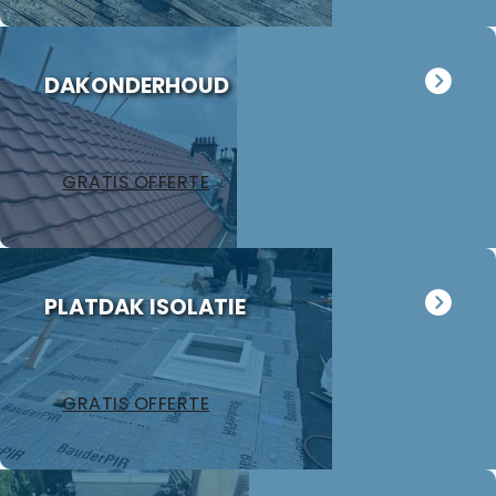
nieuw. Wij
hebben Jan
meteen
DAKONDERHOUD
gevraagd
eens naar
ons
garagedak te
GRATIS OFFERTE
kijken want
dat ligt er al
18 jaar op.
Hoewel het
volgens Jan
PLATDAK ISOLATIE
nog in
redelijke
staat is
hebben wij
GRATIS OFFERTE
besloten
toch over te
gaan tot