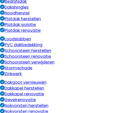
Bedrijfsdak
Dakshingles
Noodherstel
Platdak herstellen
Platdak isolatie
Platdak renovatie
Loodslabben
PVC dakbedekking
Schoorsteen herstellen
Schoorsteen renovatie
Schoorsteen verwijderen
Stormschade
Zinkwerk
Dakgoot vernieuwen
Dakkapel herstellen
Dakkapel renovatie
Gevelrenovatie
Nokvorsten herstellen
Nokvorsten renovatie