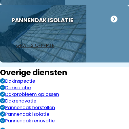
uitvoeren.
Kortom
professionele
PANNENDAK ISOLATIE
en
aangename
mensen om
opdrachten
GRATIS OFFERTE
aan te
gunnen!
Overige diensten
Dakinspectie
Dakisolatie
Dakprobleem oplossen
Dakrenovatie
Pannendak herstellen
Pannendak isolatie
Pannendak renovatie