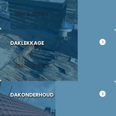
afgesproken
termijn
GRATIS OFFERTE
waarbij ons
vooral de
nette manier
van werken
opviel, alle
DAKLEKKAGE
afval werd
keurig
afgevoerd en
de
GRATIS OFFERTE
schoorsteen
oogt weer als
nieuw. Wij
hebben Jan
meteen
DAKONDERHOUD
gevraagd
eens naar
ons
garagedak te